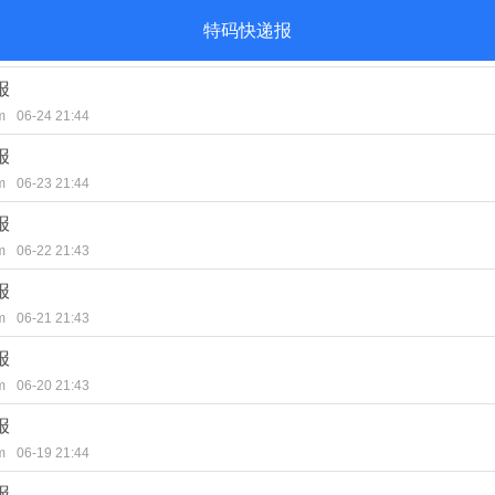
特码快递报
报
m
06-24 21:44
报
m
06-23 21:44
报
m
06-22 21:43
报
m
06-21 21:43
报
m
06-20 21:43
报
m
06-19 21:44
报