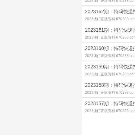
2023澳门正版资料 670288.co
2023162期：特码快递
2023澳门正版资料 670288.co
2023161期：特码快递
2023澳门正版资料 670288.co
2023160期：特码快递
2023澳门正版资料 670288.co
2023159期：特码快递
2023澳门正版资料 670288.co
2023158期：特码快递
2023澳门正版资料 670288.co
2023157期：特码快递
2023澳门正版资料 670288.co