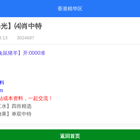
香港精华区
春光】⑷肖中特
:13
3024687
兔鼠猪羊
】开:0000准
资料
m
站或本资料，一起交流！
江水】四肖精选
糖果】单双中特
返回首页